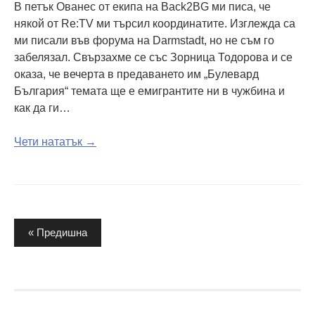
В петък Ованес от екипа на Back2BG ми писа, че
някой от Re:TV ми търсил координатите. Изглежда са
ми писали във форума на Darmstadt, но не съм го
забелязал. Свързахме се със Зорница Тодорова и се
оказа, че вечерта в предаването им „Булевард
България“ темата ще е емигрантите ни в чужбина и
как да ги…
Чети нататък →
Разделяне
« Предишна
на
публикациите
на