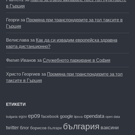
в Гърция
Георги
за
Промяна при транспондерите за тол таксите в
Гърция
Велислава
за
Как да си извадим европейска здравна
карта дистанционно?
Филип Иванов
за
Служебното паркиране в София
Христо Георгиев
за
Промяна при транспондерите за тол
таксите в Гърция
ЕТИКЕТИ
ep09
opendata
facebook
google
egov
bulgaria
lipsva
open data
българия
twitter
блог
ваксини
борисов
българи