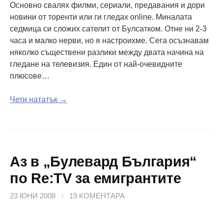
Основно свалях филми, сериали, предавания и дори
новини от торенти или ги гледах online. Миналата
седмица си сложих сателит от Булсатком. Отне ни 2-3
часа и малко нерви, но я настроихме. Сега осъзнавам
няколко съществени разлики между двата начина на
гледане на телевизия. Един от най-очевидните
плюсове…
Чети нататък →
Аз в „Булевард България“
по Re:TV за емигрантите
23 ЮНИ 2008
/
19 КОМЕНТАРА