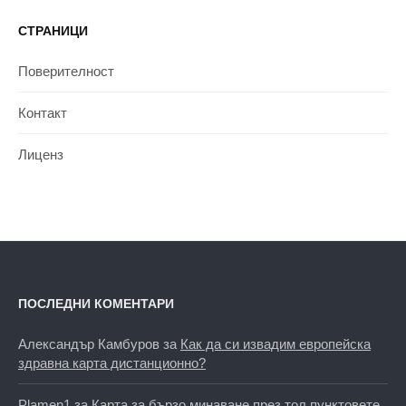
СТРАНИЦИ
Поверителност
Контакт
Лиценз
ПОСЛЕДНИ КОМЕНТАРИ
Александър Камбуров
за
Как да си извадим европейска
здравна карта дистанционно?
Plamen1
за
Карта за бързо минаване през тол пунктовете