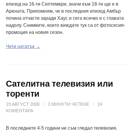
епизод на 16-ти Септември, значи към 18-ти ще е в
Арената. Припомням, че в последния епизод Амбър
почина отчасти заради Хаус и сега всичко е с главата
надолу. Снимките, които виждате тук са от фотосесия-
промоция на новия сезон.
Чети нататък →
Сателитна телевизия или
торенти
19 АВГУСТ 2008
/
3 МИНУТИ ЧЕТЕНЕ
/
24
КОМЕНТАРА
В последните 4-5 години не съм гледал телевизия.