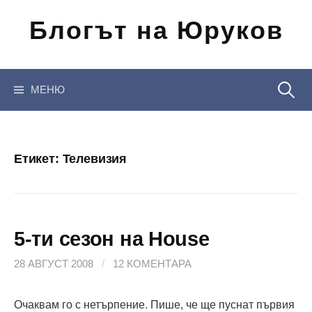
Отиди
Блогът на Юруков
на
съдържанието
Търсен
МЕНЮ
за:
Етикет:
Телевизия
5-ти сезон на House
28 АВГУСТ 2008
/
12 КОМЕНТАРА
Очаквам го с нетърпение. Пише, че ще пуснат първия