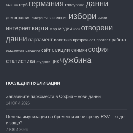
данни
германия
гласуване
герб
външно
избори
демография
заявления
емигранти
имоти
отворени
карта
интернет
медии
мвр
нзок
данни
парламент
работа
политика
прозрачност
протест
софия
секции
снимки
сайт
раждаемост
раждания
чужбина
статистика
цик
студенти
ПОСЛЕДНИ ПУБЛИКАЦИИ
Запазените паркоместа в София – нови данни
14 ЮЛИ 2026
Целева имунизация на бременни жени срещу RSV – къде
и защо?
7 ЮЛИ 2026