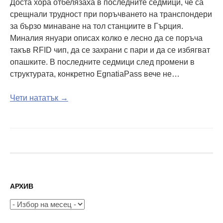
Доста хора отбелязаха в последните седмици, че са
срещнали трудност при поръчването на транспондери
за бързо минаване на тол станциите в Гърция.
Миналия януари описах колко е лесно да се поръча
такъв RFID чип, да се захрани с пари и да се избягват
опашките. В последните седмици след промени в
структурата, конкретно EgnatiaPass вече не…
Чети нататък →
АРХИВ
Архив