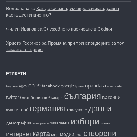
Велислава
за
Как да си извадим европейска здравна
карта дистанционно?
Филип Иванов
за
Служебното паркиране в София
Христо Георгиев
за
Промяна при транспондерите за тол
таксите в Гърция
ЕТИКЕТИ
ep09
opendata
facebook
google
egov
bulgaria
lipsva
open data
българия
twitter
блог
ваксини
борисов
българи
данни
германия
гласуване
герб
външно
избори
демография
заявления
емигранти
имоти
отворени
карта
интернет
медии
мвр
нзок