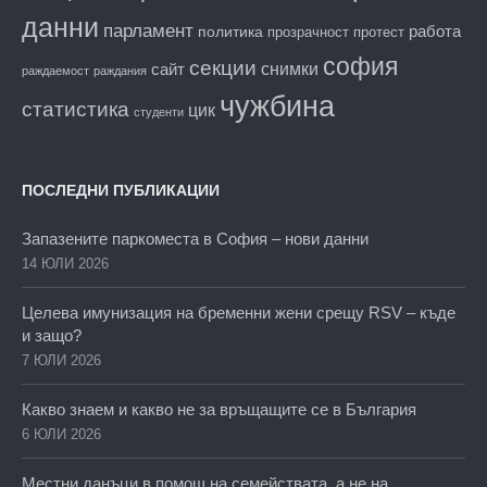
данни
парламент
работа
политика
прозрачност
протест
софия
секции
снимки
сайт
раждаемост
раждания
чужбина
статистика
цик
студенти
ПОСЛЕДНИ ПУБЛИКАЦИИ
Запазените паркоместа в София – нови данни
14 ЮЛИ 2026
Целева имунизация на бременни жени срещу RSV – къде
и защо?
7 ЮЛИ 2026
Какво знаем и какво не за връщащите се в България
6 ЮЛИ 2026
Местни данъци в помощ на семействата, а не на