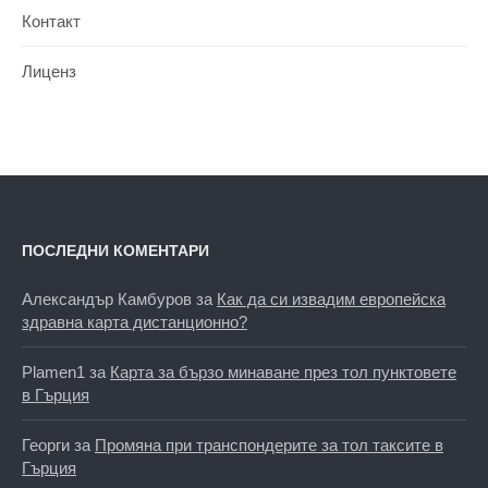
Контакт
Лиценз
ПОСЛЕДНИ КОМЕНТАРИ
Александър Камбуров
за
Как да си извадим европейска
здравна карта дистанционно?
Plamen1
за
Карта за бързо минаване през тол пунктовете
в Гърция
Георги
за
Промяна при транспондерите за тол таксите в
Гърция