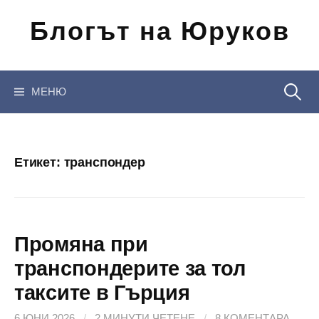
Отиди
Блогът на Юруков
на
съдържанието
Търсен
МЕНЮ
за:
Етикет:
транспондер
Промяна при
транспондерите за тол
таксите в Гърция
6 ЮНИ 2026
/
2 МИНУТИ ЧЕТЕНЕ
/
8 КОМЕНТАРА