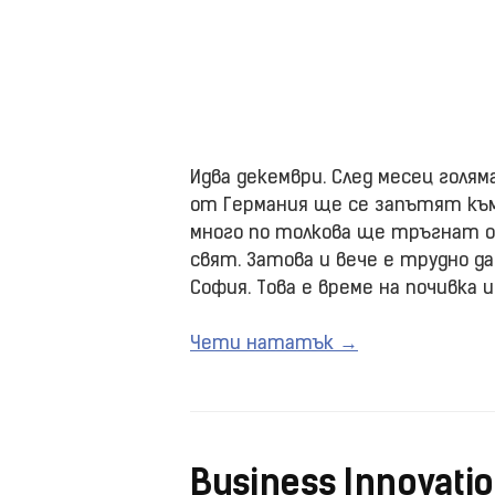
Идва декември. След месец голя
от Германия ще се запътят към
много по толкова ще тръгнат о
свят. Затова и вече е трудно д
София. Това е време на почивка 
Чети нататък →
Business Innovati