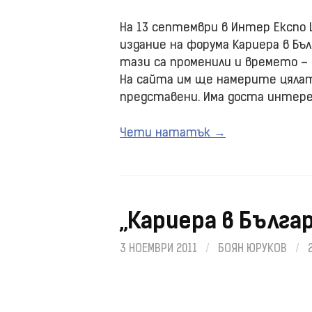
На 13 септември в Интер Експо
издание на форума Кариера в Бъл
тази са променили и времето – 
На сайта им ще намерите цяла
представени. Има доста интере
Чети нататък →
„Кариера в Българ
3 НОЕМВРИ 2011
/
БОЯН ЮРУКОВ
/