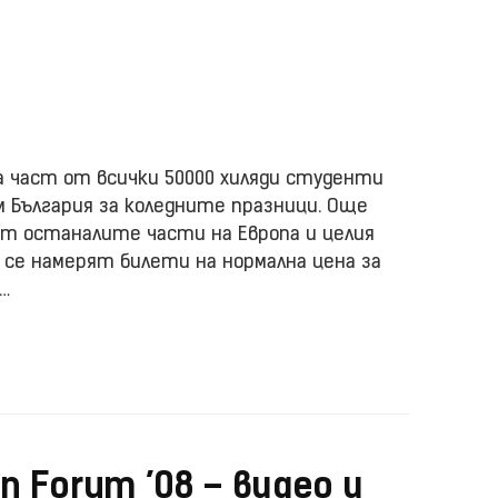
ма част от всички 50000 хиляди студенти
 България за коледните празници. Още
т останалите части на Европа и целия
а се намерят билети на нормална цена за
и…
on Forum ’08 – видео и