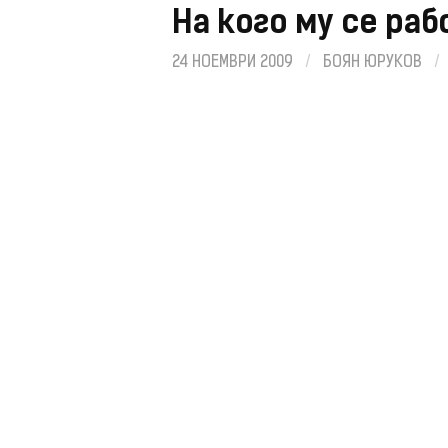
На кого му се ра
24 НОЕМВРИ 2009
/
БОЯН ЮРУКОВ
/