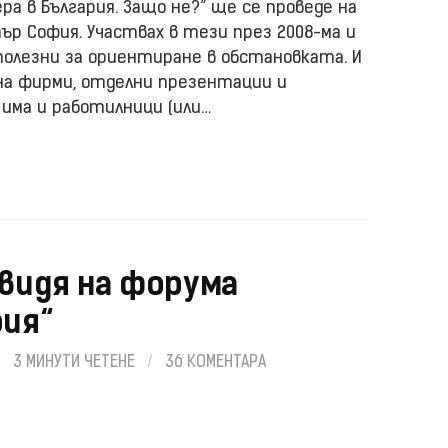
ра в България. Защо не?“ ще се проведе на
ър София. Участвах в тези през 2008-ма и
полезни за ориентиране в обстановката. И
на фирми, отделни презентации и
 има и работилници (или…
 видя на форума
рия“
/
3 МИНУТИ ЧЕТЕНЕ
/
36 КОМЕНТАРА