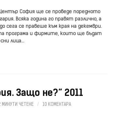
 Център София ще се проведе поредното
гария. Всяка година го правят различно, а
до сега се правеше към края на декември.
та програма и фирмите, които ще бъдат
сни лица…
ия. Защо не?“ 2011
2 МИНУТИ ЧЕТЕНЕ
/
10 КОМЕНТАРА