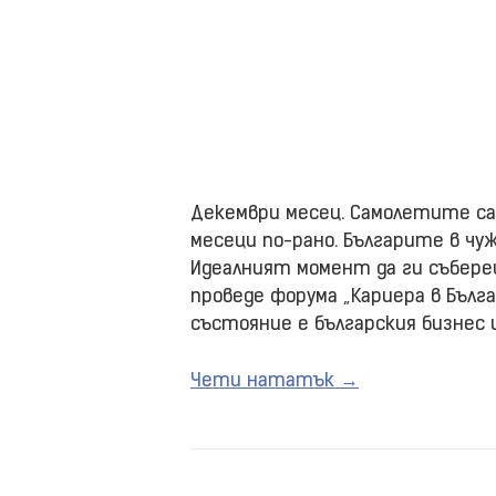
Декември месец. Самолетите са 
месеци по-рано. Българите в чуж
Идеалният момент да ги събереш
проведе форума „Кариера в Бълга
състояние е българския бизнес 
Чети нататък →