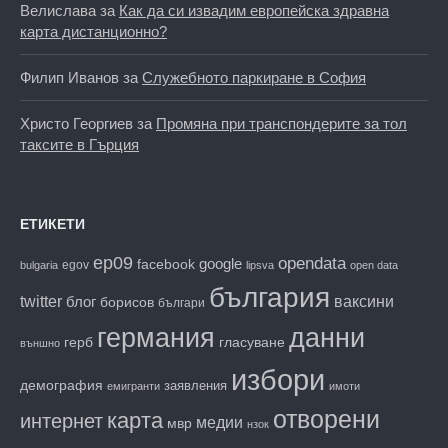
Велислава
за
Как да си извадим европейска здравна
карта дистанционно?
Филип Иванов
за
Служебното паркиране в София
Христо Георгиев
за
Промяна при транспондерите за тол
таксите в Гърция
ЕТИКЕТИ
ep09
opendata
facebook
google
egov
bulgaria
lipsva
open data
българия
twitter
блог
ваксини
борисов
българи
данни
германия
гласуване
герб
външно
избори
демография
заявления
емигранти
имоти
отворени
карта
интернет
медии
мвр
нзок