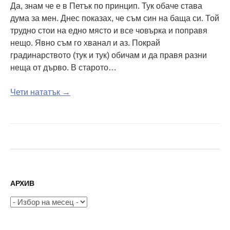
Да, знам че е в Петък по принцип. Тук обаче става
дума за мен. Днес показах, че съм син на баща си. Той
трудно стои на едно място и все човърка и поправя
нещо. Явно съм го хванал и аз. Покрай
градинарството (тук и тук) обичам и да правя разни
неща от дърво. В старото…
Чети нататък →
АРХИВ
Архив