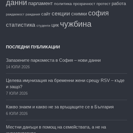
данни
парламент
работа
политика
прозрачност
протест
софия
секции
снимки
сайт
раждаемост
раждания
чужбина
статистика
цик
студенти
ПОСЛЕДНИ ПУБЛИКАЦИИ
Запазените паркоместа в София – нови данни
14 ЮЛИ 2026
Целева имунизация на бременни жени срещу RSV – къде
и защо?
7 ЮЛИ 2026
Какво знаем и какво не за връщащите се в България
6 ЮЛИ 2026
Местни данъци в помощ на семействата, а не на