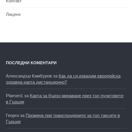
Контакт
Лиценз
ПОСЛЕДНИ КОМЕНТАРИ
Александър Камбуров
за
Как да си извадим европейска
здравна карта дистанционно?
Plamen1
за
Карта за бързо минаване през тол пунктовете
в Гърция
Георги
за
Промяна при транспондерите за тол таксите в
Гърция