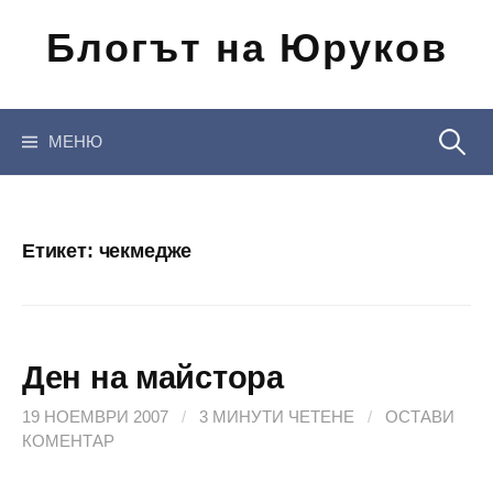
Отиди
Блогът на Юруков
на
съдържанието
Търсен
МЕНЮ
за:
Етикет:
чекмедже
Ден на майстора
19 НОЕМВРИ 2007
/
3 МИНУТИ ЧЕТЕНЕ
/
ОСТАВИ
КОМЕНТАР