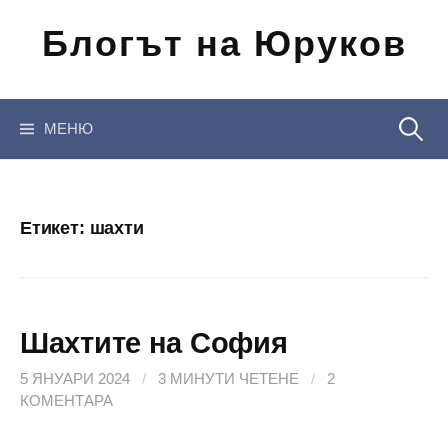
Отиди
Блогът на Юруков
на
съдържанието
Търсен
МЕНЮ
за:
Етикет:
шахти
Шахтите на София
5 ЯНУАРИ 2024
/
3 МИНУТИ ЧЕТЕНЕ
/
2
КОМЕНТАРА