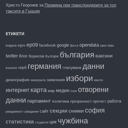
Христо Георгиев
за
Промяна при транспондерите за тол
таксите в Гърция
ЕТИКЕТИ
ep09
opendata
facebook
google
egov
bulgaria
lipsva
open data
българия
twitter
блог
ваксини
борисов
българи
данни
германия
гласуване
герб
външно
избори
демография
заявления
емигранти
имоти
отворени
карта
интернет
медии
мвр
нзок
данни
парламент
работа
политика
прозрачност
протест
софия
секции
снимки
сайт
раждаемост
раждания
чужбина
статистика
цик
студенти