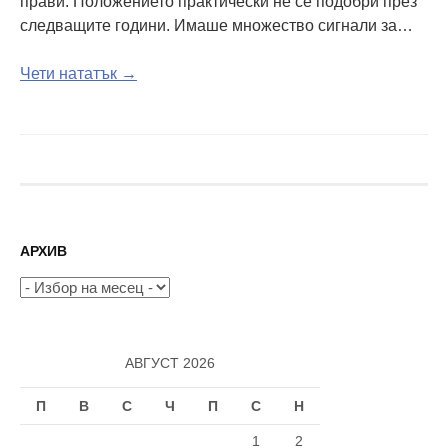
прави. Положението практически не се подобри през
следващите години. Имаше множество сигнали за…
Чети нататък →
АРХИВ
Архив
АВГУСТ 2026
П
В
С
Ч
П
С
Н
1
2