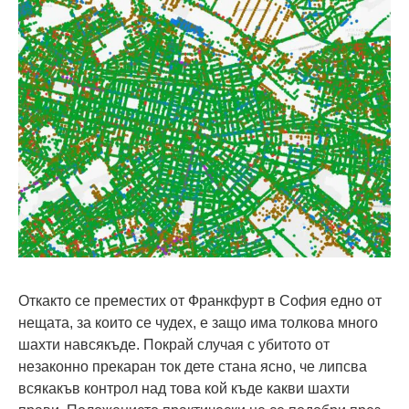
Откакто се преместих от Франкфурт в София едно от
нещата, за които се чудех, е защо има толкова много
шахти навсякъде. Покрай случая с убитото от
незаконно прекаран ток дете стана ясно, че липсва
всякакъв контрол над това кой къде какви шахти