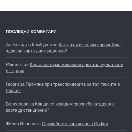
ПОСЛЕДНИ КОМЕНТАРИ
Александър Камбуров
за
Как да си извадим европейска
здравна карта дистанционно?
Plamen1
за
Карта за бързо минаване през тол пунктовете
в Гърция
Георги
за
Промяна при транспондерите за тол таксите в
Гърция
Велислава
за
Как да си извадим европейска здравна
карта дистанционно?
Филип Иванов
за
Служебното паркиране в София