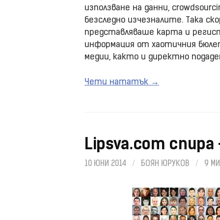
използване на данни, crowdsour
безследно изчезналите. Така скор
представляваше карта и регист
информация от хаотичния бюлет
медии, както и директно подаде
Чети нататък →
Lipsva.com спира 
10 ЮНИ 2014
/
БОЯН ЮРУКОВ
/
9 М