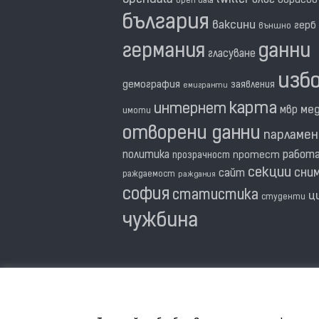
twitter
блог
борисов
open data
българия
ваксини
герб
външно
германия
данни
гласуване
изб
демография
заявления
емигранти
карта
интернет
ме
мвр
имоти
отворени данни
парламе
политика
работ
прозрачност
протест
секции
сни
сайт
раждаемост
раждания
софия
статистика
ц
студенти
чужбина