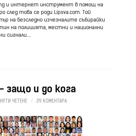
cing и интернет инструмент в помощ на
о след това се роди Lipsva.com. Той
ър на безследно изчезналите събирайки
ин на полицията, местни и национални
ни сигнали….
– защо и до кога
ИНУТИ ЧЕТЕНЕ
/
29 КОМЕНТАРА