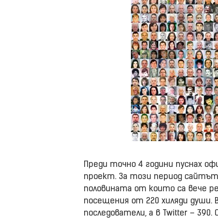
Преди точно 4 години пуснах оф
проект. За този период сайтът 
половината от които са вече ре
посещения от 220 хиляди души. В
последователи, а в Twitter – 390