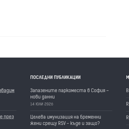
ПОСЛЕДНИ ПУБЛИКАЦИИ
М
извадим
Запазените паркоместа в София –
В
нови данни
R
14 ЮЛИ 2026
е през
Целева имунизация на бременни
R
жени срещу RSV – къде и защо?