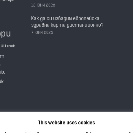
българи
12 ЮНИ 2026
Как да си извадим европейска
здравна карта дистанционно?
ори
7 ЮНИ 2026
дии
нзок
нт
а
мки
ик
This website uses cookies
Благодар