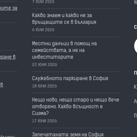
7 ЮЛИ 2026
W
рите за
Какво знаем и какво не за
връщащите се в България
С
6 ЮЛИ 2026
Местни данъци в помощ на
семействата, а не на
ране в
инвеститорите
22 ЮНИ 2026
П
Служебното паркиране в София
 в
18 ЮНИ 2026
Нещо ново, нещо старо и нещо вече
Л
отворено. Какво всъщност е
Сигма?
П
17 ЮНИ 2026
Запечатаната земя на София