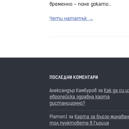
временно – поне докато…
Чети нататък →
ПОСЛЕДНИ КОМЕНТАРИ
Александър Камбуров
за
Как да си 
европейска здравна карта
дистанционно?
Plamen1
за
Карта за бързо минаван
тол пунктовете в Гърция