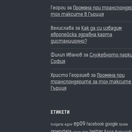
Георги
за
Промяна при транспонде
тол таксите в Гърция
Велислава
за
Как да си извадим
европейска здравна карта
дистанционно?
Филип Иванов
за
Служебното парки
София
Христо Георгиев
за
Промяна при
транспондерите за тол таксите
Гърция
ЕТИКЕТИ
ep09
facebook
google
egov
bulgaria
lipsva
opendata