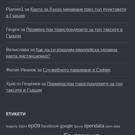
Plamen1
за
Карта за бързо минаване през тол пунктовете
в Гърция
Георги
за
Промяна при транспондерите за тол таксите в
Гърция
Велислава
за
Как да си извадим европейска здравна
карта дистанционно?
Филип Иванов
за
Служебното паркиране в София
Христо Георгиев
за
Промяна при транспондерите за тол
таксите в Гърция
ЕТИКЕТИ
ep09
opendata
facebook
google
egov
bulgaria
lipsva
open data