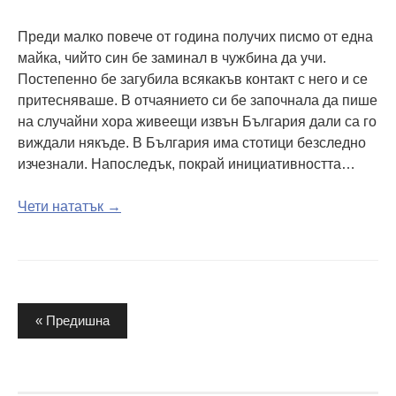
Преди малко повече от година получих писмо от една
майка, чийто син бе заминал в чужбина да учи.
Постепенно бе загубила всякакъв контакт с него и се
притесняваше. В отчаянието си бе започнала да пише
на случайни хора живеещи извън България дали са го
виждали някъде. В България има стотици безследно
изчезнали. Напоследък, покрай инициативността…
Чети нататък →
Разделяне
« Предишна
на
публикациите