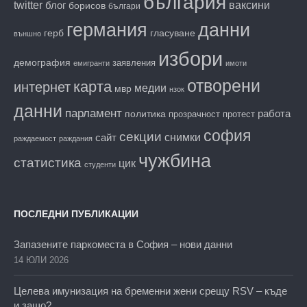
българия
twitter
блог
ваксини
борисов
българи
данни
германия
гласуване
герб
външно
избори
демография
заявления
емигранти
имоти
отворени
карта
интернет
медии
мвр
нзок
данни
парламент
работа
политика
прозрачност
протест
софия
секции
снимки
сайт
раждаемост
раждания
чужбина
статистика
цик
студенти
ПОСЛЕДНИ ПУБЛИКАЦИИ
Запазените паркоместа в София – нови данни
14 ЮЛИ 2026
Целева имунизация на бременни жени срещу RSV – къде
и защо?