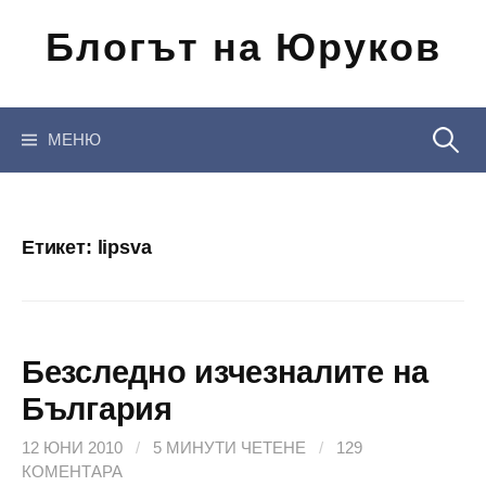
Отиди
Блогът на Юруков
на
съдържанието
Търсен
МЕНЮ
за:
Етикет:
lipsva
Безследно изчезналите на
България
12 ЮНИ 2010
/
5 МИНУТИ ЧЕТЕНЕ
/
129
КОМЕНТАРА