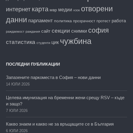
отворени
карта
интернет
медии
мвр
нзок
данни
парламент
работа
политика
прозрачност
протест
софия
секции
снимки
сайт
раждаемост
раждания
чужбина
статистика
цик
студенти
ПОСЛЕДНИ ПУБЛИКАЦИИ
Запазените паркоместа в София – нови данни
14 ЮЛИ 2026
Целева имунизация на бременни жени срещу RSV – къде
и защо?
7 ЮЛИ 2026
Какво знаем и какво не за връщащите се в България
6 ЮЛИ 2026