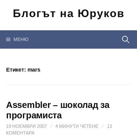
Отиди
Блогът на Юруков
на
съдържанието
Търсен
МЕНЮ
за:
Етикет:
mars
Assembler – шоколад за
програмиста
19 НОЕМВРИ 2007
/
4 МИНУТИ ЧЕТЕНЕ
/
13
КОМЕНТАРА