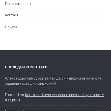
Поверителност
Контакт
Лиценз
ПОСЛЕДНИ КОМЕНТАРИ
Александър Камбуров
за
Как да си извадим европейска
здравна карта дистанционно?
Plamen1
за
Карта за бързо минаване през тол пунктовете
в Гърция