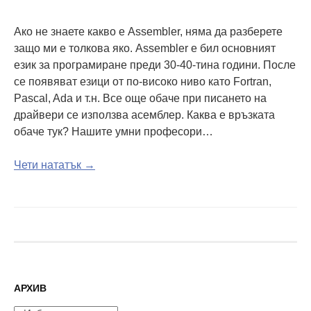
Ако не знаете какво е Assembler, няма да разберете
защо ми е толкова яко. Assembler е бил основният
език за програмиране преди 30-40-тина години. После
се появяват езици от по-високо ниво като Fortran,
Pascal, Ada и т.н. Все още обаче при писането на
драйвери се използва асемблер. Каква е връзката
обаче тук? Нашите умни професори…
Чети нататък →
АРХИВ