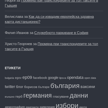
Георги
за
Промяна при транспондерите за тол таксите в
Гърция
Велислава
за
Как да си извадим европейска здравна
карта дистанционно?
Филип Иванов
за
Служебното паркиране в София
Христо Георгиев
за
Промяна при транспондерите за тол
таксите в Гърция
ЕТИКЕТИ
ep09
opendata
facebook
google
egov
bulgaria
lipsva
open data
българия
twitter
блог
ваксини
борисов
българи
данни
германия
гласуване
герб
външно
избори
демография
заявления
емигранти
имоти