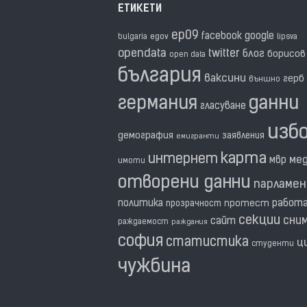
ЕТИКЕТИ
ep09
facebook
google
egov
bulgaria
lipsva
opendata
twitter
блог
борисов
open data
българия
ваксини
герб
външно
германия
данни
гласуване
изб
демография
заявления
емигранти
карта
интернет
ме
мвр
имоти
отворени данни
парламе
политика
работ
прозрачност
протест
секции
сни
сайт
раждаемост
раждания
софия
статистика
ц
студенти
чужбина