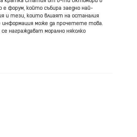
 на кратка статия от 6-ти Октомври в
ко е форум, който събира заедно най-
я и тези, които влиаят на останалия
че информация може да прочетете това.
а се награждават морално няколко