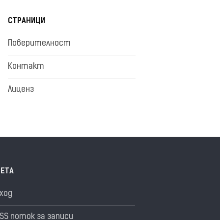
СТРАНИЦИ
Поверителност
Контакт
Лиценз
ЕТА
ход
SS поток за записи