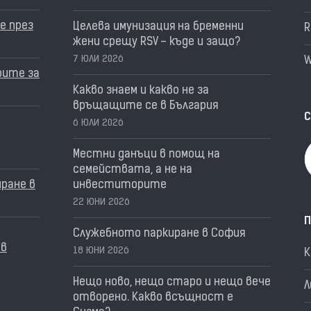
е през
Целева имунизация на бременни
R
жени срещу RSV – къде и защо?
7 ЮЛИ 2026
W
рите за
Какво знаем и какво не за
връщащите се в България
С
6 ЮЛИ 2026
Местни данъци в помощ на
семействата, а не на
ране в
инвеститорите
22 ЮНИ 2026
П
Служебното паркиране в София
 в
18 ЮНИ 2026
Нещо ново, нещо старо и нещо вече
Л
отворено. Какво всъщност е