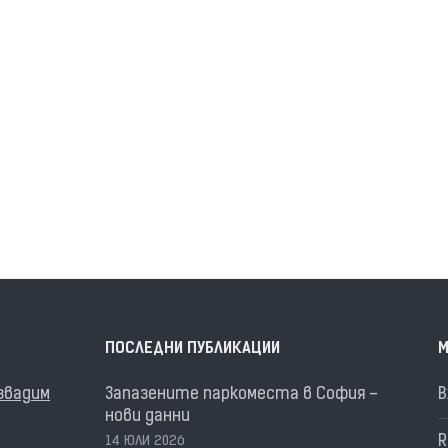
ПОСЛЕДНИ ПУБЛИКАЦИИ
М
извадим
Запазените паркоместа в София –
В
нови данни
R
14 ЮЛИ 2026