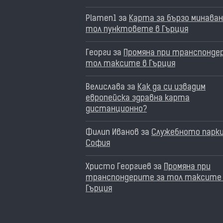
Plamen1
за
Карта за бързо минаван
тол пунктовете в Гърция
Георги
за
Промяна при транспонде
тол таксите в Гърция
Велислава
за
Как да си извадим
европейска здравна карта
дистанционно?
Филип Иванов
за
Служебното парки
София
Христо Георгиев
за
Промяна при
транспондерите за тол таксите
Гърция