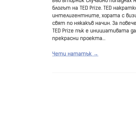
Във Вторник случайно попаднах
блогът на TED Prize. TED накрат
интелигентните, хората с визи
свят по някакъв начин. За пове
TED Prize пък е инициативата д
прекрасни проекта…
Чети нататък →