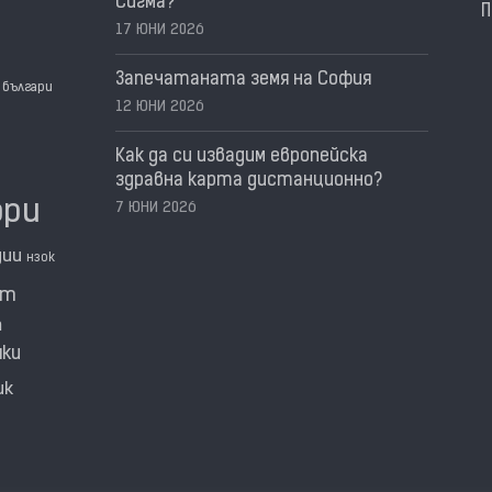
Сигма?
П
17 ЮНИ 2026
Запечатаната земя на София
българи
12 ЮНИ 2026
Как да си извадим европейска
здравна карта дистанционно?
ори
7 ЮНИ 2026
дии
нзок
нт
а
мки
ик